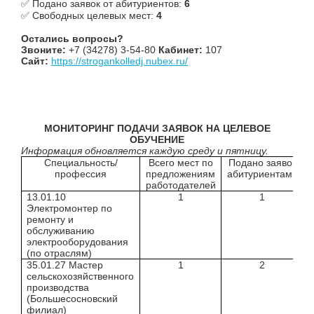
✅
Подано заявок от абитуриентов:
6
✅
Свободных целевых мест:
4
Остались вопросы?
Звоните:
+7 (34278) 3-54-80
Кабинет:
107
Сайт:
https://strogankolledj.nubex.ru/
МОНИТОРИНГ ПОДАЧИ ЗАЯВОК НА ЦЕЛЕВОЕ
ОБУЧЕНИЕ
Информация обновляется каждую среду и пятницу.
Специальность/
Всего мест по
Подано заявок
профессия
предложениям
абитуриентами
работодателей
13.01.10
1
1
Электромонтер по
ремонту и
обслуживанию
электрооборудования
(по отраслям)
35.01.27 Мастер
1
2
сельскохозяйственного
производства
(Большесосновский
филиал)