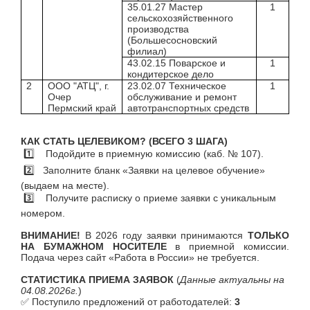
35.01.27 Мастер
1
сельскохозяйственного
производства
(Большесосновский
филиал)
43.02.15 Поварское и
1
кондитерское дело
2
ООО "АТЦ", г.
23.02.07 Техническое
1
Очер
обслуживание и ремонт
Пермский край
автотранспортных средств
КАК СТАТЬ ЦЕЛЕВИКОМ? (ВСЕГО 3 ШАГА)
1️
⃣
Подойдите в приемную комиссию (каб. № 107).
2️
⃣
Заполните бланк «Заявки на целевое обучение»
(выдаем на месте).
3️
Получите расписку о приеме заявки с уникальным
номером.
ВНИМАНИЕ!
В 2026 году заявки принимаются
ТОЛЬКО
НА БУМАЖНОМ НОСИТЕЛЕ
в приемной комиссии.
Подача через сайт «Работа в России» не требуется.
СТАТИСТИКА ПРИЕМА ЗАЯВОК
(
Данные актуальны на
04.08.2026г.
)
✅
Поступило предложений от работодателей:
3