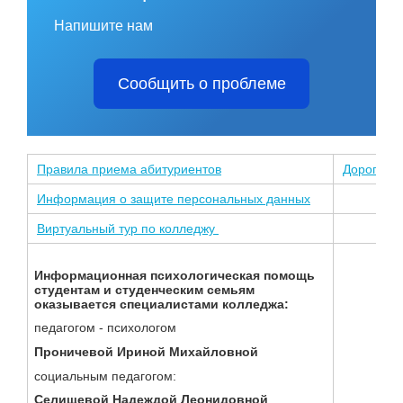
Напишите нам
Сообщить о проблеме
Правила приема абитуриентов
Дорога дл
Информация о защите персональных данных
Виртуальный тур по колледжу
Информационная психологическая помощь
студентам и студенческим семьям
оказывается специалистами колледжа:
педагогом - психологом
Проничевой Ириной Михайловной
социальным педагогом:
Селищевой Надеждой Леонидовной