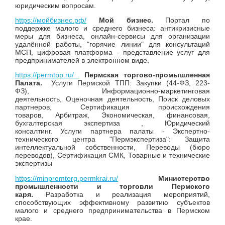
юридическим вопросам.
https://мойбизнес.рф/
Мой бизнес.
Портал по
поддержке малого и среднего бизнеса: антикризисные
меры для бизнеса, онлайн-сервисы для организации
удалённой работы, "горячие линии" для консультаций
МСП, цифровая платформа - представление услуг для
предпринимателей в электронном виде.
https://permtpp.ru/
Пермская торгово-промышленная
Палата.
Услуги Пермской ТПП: Закупки (44-ФЗ, 223-
ФЗ), Информационно-маркетинговая
деятельность, Оценочная деятельность, Поиск деловых
партнеров, Сертификация происхождения
товаров, Арбитраж, Экономическая, финансовая,
бухгалтерская экспертиза , Юридический
консалтинг. Услуги партнера палаты - Экспертно-
технического центра "Пермэкспертиза": Защита
интеллектуальной собственности, Переводы (бюро
переводов), Сертификация СМК, Товарные и технические
экспертизы
https://minpromtorg.permkrai.ru/
Министерство
промышленности и торговли Пермского
каря.
Разработка и реализация мероприятий,
способствующих эффективному развитию субъектов
малого и среднего предпринимательства в Пермском
крае.