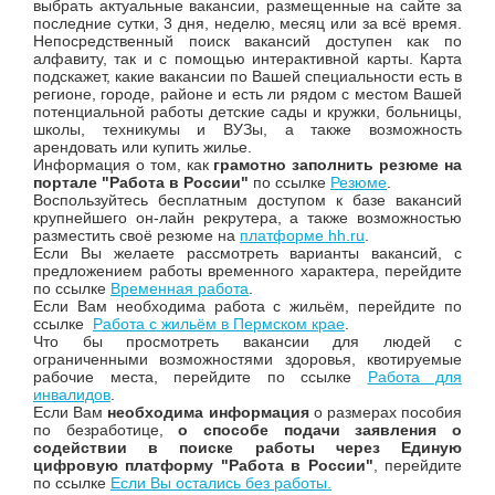
выбрать актуальные вакансии, размещенные на сайте за
последние сутки, 3 дня, неделю, месяц или за всё время.
Непосредственный поиск вакансий доступен как по
алфавиту, так и с помощью интерактивной карты. Карта
подскажет, какие вакансии по Вашей специальности есть в
регионе, городе, районе и есть ли рядом с местом Вашей
потенциальной работы детские сады и кружки, больницы,
школы, техникумы и ВУЗы, а также возможность
арендовать или купить жилье.
Информация о том, как
грамотно заполнить резюме на
портале "Работа в России"
по ссылке
Резюме
.
Воспользуйтесь бесплатным доступом к базе вакансий
крупнейшего он-лайн рекрутера, а также возможностью
разместить своё резюме на
платформе hh.ru
.
Если Вы желаете рассмотреть варианты вакансий, с
предложением работы временного характера, перейдите
по ссылке
Временная работа
.
Если Вам необходима работа с жильём, перейдите по
ссылке
Работа с жильём в Пермском крае
.
Что бы просмотреть вакансии для людей с
ограниченными возможностями здоровья, квотируемые
рабочие места, перейдите по ссылке
Работа для
инвалидов
.
Если Вам
необходима информация
о размерах пособия
по безработице,
о
способе подачи заявления о
содействии в поиске работы через Единую
цифровую платформу "Работа в России"
, перейдите
по ссылке
Если Вы остались без работы
.